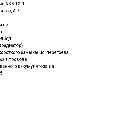
е АКБ:12 В
 ток, А:7
я:нет
5
одиод
(радиатор)
короткого замыкания, перегрева
ь:на проводе
женного аккумулятора:да
5